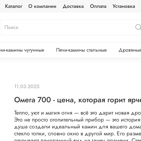
Каталог
О компании
Доставка
Оплата
Установка
чи-камины чугунные
Печи-камины стальные
Дровяные
11.03.2025
Омега 700 - цена, которая горит ярч
Тепло, уют и магия огня — всё это дарит новая д
Это не просто отопительный прибор — это история
душа создали идеальный камин для вашего дома. 
стекло топки, словно окно в другой мир. Его разм
открывают панорамный вид на танец пламени. Ст