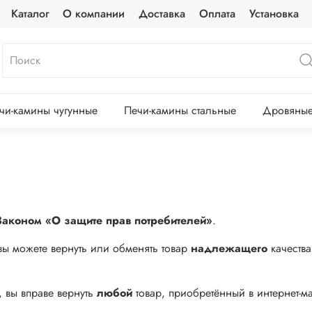
Каталог
О компании
Доставка
Оплата
Установка
чи-камины чугунные
Печи-камины стальные
Дровяные
Законом «О защите прав потребителей»
.
вы можете вернуть или обменять товар
надлежащего
качества
, вы вправе вернуть
любой
товар, приобретённый в интернет-м