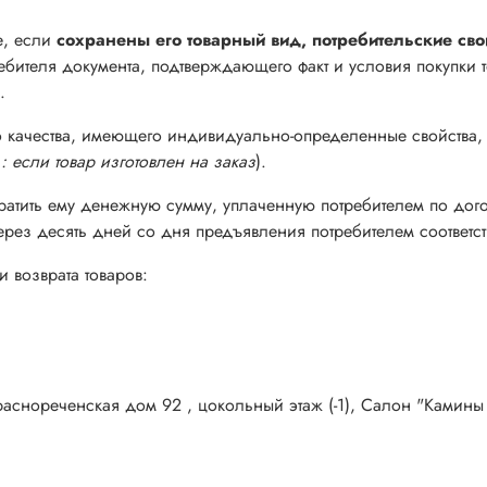
е, если
сохранены его товарный вид, потребительские сво
требителя документа, подтверждающего факт и условия покупки 
.
го качества, имеющего индивидуально-определенные свойства,
: если товар изготовлен на заказ
).
вратить ему денежную сумму, уплаченную потребителем по дог
ерез десять дней со дня предъявления потребителем соответс
 возврата товаров:
Краснореченская дом 92 , цокольный этаж (-1), Салон "Ками