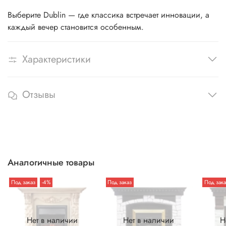
Выберите Dublin — где классика встречает инновации, а
каждый вечер становится особенным.
Характеристики
Отзывы
Аналогичные товары
Под заказ
-4%
Под заказ
Под зака
Нет в наличии
Нет в наличии
Н