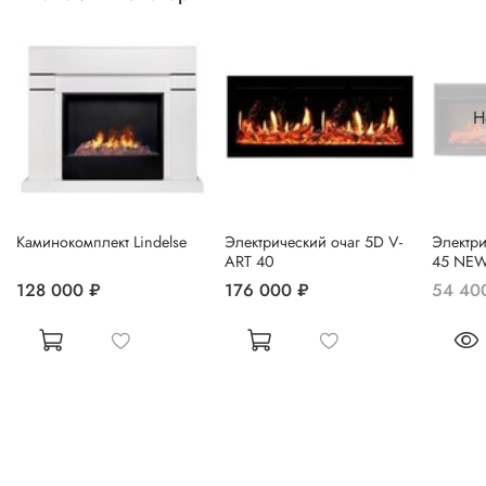
Н
Каминокомплект Lindelse
Электрический очаг 5D V-
Электри
ART 40
45 NE
128 000 ₽
176 000 ₽
54 40