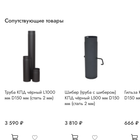
Сопутствующие товары
Труба КПД чёрный L1000
Шибер (труба с шибером)
Гильза
мм D150 мм (сталь 2 мм)
КПД чёрный L500 мм D150
D150 мм
мм (сталь 2 мм)
3 590 ₽
3 810 ₽
666 ₽