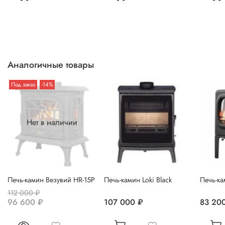
Аналогичные товары
Под заказ
-14%
Нет в наличии
Печь-камин Везувий HR-15P
Печь-камин Loki Black
Печь-ка
112 000 ₽
96 600 ₽
107 000 ₽
83 20