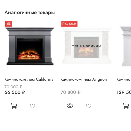
Аналогичные товары
-5%
Под заказ
Нет в наличии
Каминокомплект California
Каминокомплект Avignon
Каминок
70 000 ₽
66 500 ₽
70 800 ₽
129 5