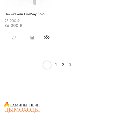
Печь-камин FireWay Solo
98 900 ₽
86 200 ₽
1
2
3